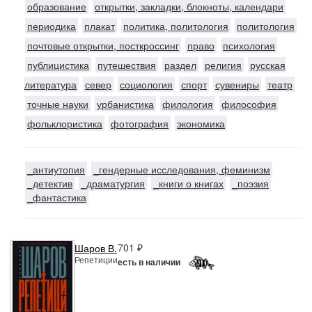
образование
открытки, закладки, блокноты, календари
периодика
плакат
политика, политология
политология
почтовые открытки, посткроссинг
право
психология
публицистика
путешествия
раздел
религия
русская
литература
север
социология
спорт
сувениры
театр
точные науки
урбанистика
филология
философия
фольклористика
фотография
экономика
_антиутопия
_гендерные исследования, феминизм
_детектив
_драматургия
_книги о книгах
_поэзия
_фантастика
701 ₽
Шаров В.
Репетиции
есть в наличии