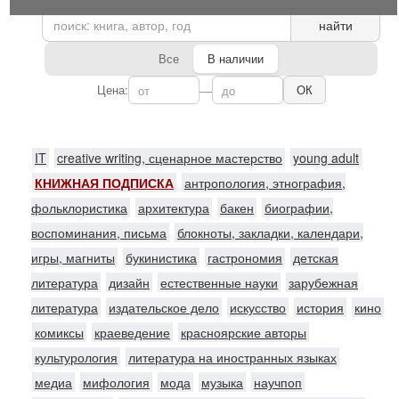
найти
Все
В наличии
Цена:
—
ОК
IT
creative writing, сценарное мастерство
young adult
КНИЖНАЯ ПОДПИСКА
антропология, этнография,
фольклористика
архитектура
бакен
биографии,
воспоминания, письма
блокноты, закладки, календари,
игры, магниты
букинистика
гастрономия
детская
литература
дизайн
естественные науки
зарубежная
литература
издательское дело
искусство
история
кино
комиксы
краеведение
красноярские авторы
культурология
литература на иностранных языках
медиа
мифология
мода
музыка
научпоп