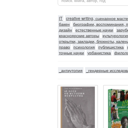
IT
creative writing, сценарное маст
бакен
биографии, воспоминания, 
дизайн
естественные науки
заруб
красноярские авторы
культурологи
открытки, закладки, блокноты, кале
право
психология
публицистика
точные науки
урбанистика
филол
_антиутопия
_гендерные исследов