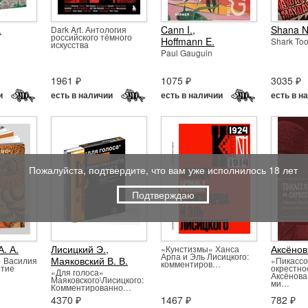
.
Cann I.
,
Shana N
Dark Art. Антология
российского тёмного
Hoffmann E.
Shark Too
искусства
Paul Gauguin
1961 ₽
1075 ₽
3035 ₽
и
есть в наличии
есть в наличии
есть в н
Пожалуйста, подтвердите, что вам уже исполнилось 18 лет
Подтверждаю
. А.
Лисицкий Э.
,
Аксёнов
«Кунстизмы» Ханса
Арпа и Эль Лисицкого:
Маяковский В. В.
» Василия
«Пикассо
комментиров…
етие
окрестно
«Для голоса»
Аксёнова
Маяковского\Лисицкого:
ми…
Комментированно…
4370 ₽
1467 ₽
782 ₽