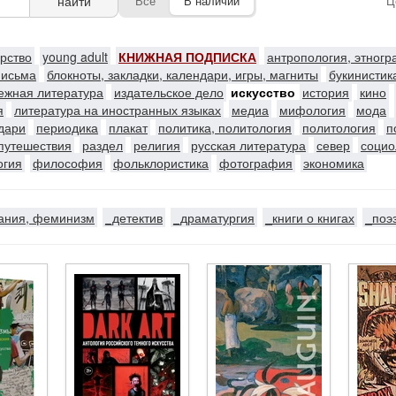
найти
Все
В наличии
Ц
ерство
young adult
КНИЖНАЯ ПОДПИСКА
антропология, этног
письма
блокноты, закладки, календари, игры, магниты
букинистик
ежная литература
издательское дело
искусство
история
кино
я
литература на иностранных языках
медиа
мифология
мода
ндари
периодика
плакат
политика, политология
политология
п
путешествия
раздел
религия
русская литература
север
социо
огия
философия
фольклористика
фотография
экономика
ания, феминизм
_детектив
_драматургия
_книги о книгах
_поэ