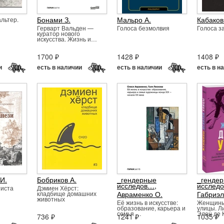
Бонами З.
Мальро А.
Кабаков
альтер.
Герварт Вальден —
Голоса безмолвия
Голоса з
куратор нового
искусства. Жизнь и…
1700 ₽
1428 ₽
1408 ₽
и
есть в наличии
есть в наличии
есть в н
И.
Бобриков А.
_гендерные
_генде
исследов…
,
исслед
тиста
Дэмиен Хёрст:
кладбище домашних
Авраменко О.
Габриэл
животных
Её жизнь в искусстве:
Женщины
образование, карьера и
улицы. Л
семья …
Элен де 
736 ₽
1241 ₽
1035 ₽