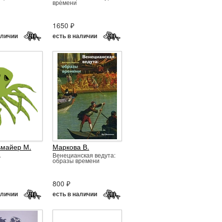
времени
1650 ₽
аличии
есть в наличии
ьмайер М.
Маркова В.
А
Венецианская ведута:
образы времени
800 ₽
аличии
есть в наличии