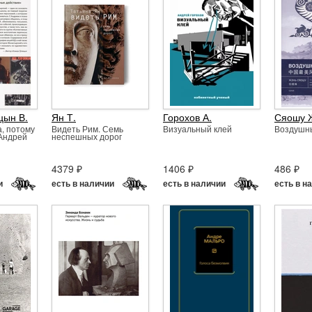
цын В.
Ян Т.
Горохов А.
Сяошу 
а, потому
Видеть Рим. Семь
Визуальный клей
Воздушн
 Андрей
неспешных дорог
4379 ₽
1406 ₽
486 ₽
и
есть в наличии
есть в наличии
есть в н