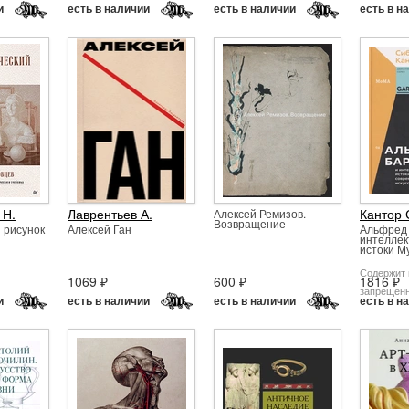
и
есть в наличии
есть в наличии
есть в н
 Н.
Лаврентьев А.
Кантор С
Алексей Ремизов.
Возвращение
 рисунок
Алексей Ган
Альфред 
интеллек
истоки М
Содержит
1069 ₽
600 ₽
1816 ₽
запрещён
и
есть в наличии
есть в наличии
есть в н