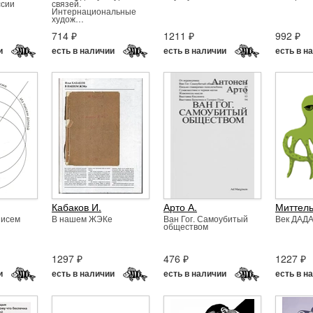
ссии
связей.
Интернациональные
худож…
714 ₽
1211 ₽
992 ₽
и
есть в наличии
есть в наличии
есть в н
Кабаков И.
Арто А.
Миттел
писем
В нашем ЖЭКе
Ван Гог. Самоубитый
Век ДАД
обществом
1297 ₽
476 ₽
1227 ₽
и
есть в наличии
есть в наличии
есть в н