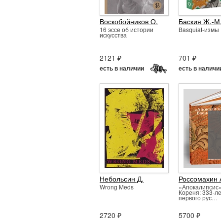
Воскобойников О.
Баския Ж.-М
16 эссе об истории
Basquiat-измы
искусства
2121 ₽
701 ₽
есть в наличии
есть в наличи
Небольсин Д.
Россомахин А
Wrong Meds
«Апокалипсис
Кореня: 333-л
первого рус…
2720 ₽
5700 ₽