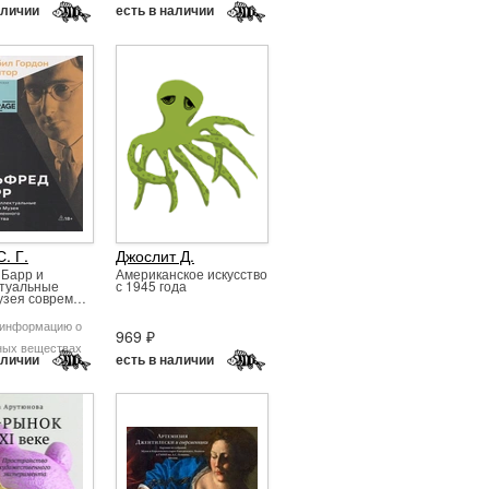
аличии
есть в наличии
. Г.
Джослит Д.
Барр и
Американское искусство
туальные
с 1945 года
узея соврем…
 информацию о
969 ₽
ных веществах
аличии
есть в наличии