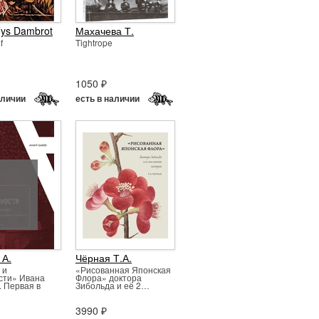
ys Dambrot
Махачева Т.
f
Tightrope
1050 ₽
аличии
есть в наличии
 А.
Чёрная Т.А.
 и
«Рисованная Японская
сти» Ивана
Флора» доктора
. Первая в
Зибольда и её 2…
3990 ₽