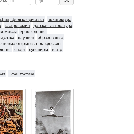
ена:
—
ОК
рафия, фольклористика
архитектура
а
гастрономия
детская литература
комиксы
краеведение
музыка
научпоп
образование
очтовые открытки, посткроссинг
логия
спорт
сувениры
театр
зия
_фантастика