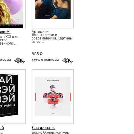
ва А.
Артемизия
Джентилески и
 в XXI веке:
современники. Картины
ство
из со…
венного …
825 ₽
аличии
есть в наличии
эй
Лазарева Е.
иц
Борис Орлов: контуры