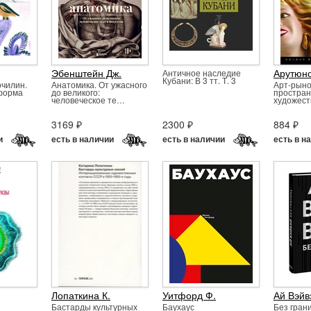
Эбенштейн Дж.
Арутюно
Античное наследие
Кубани: В 3 тт. Т. 3
чилин.
Анатомика. От ужасного
Арт-рынок
 форма
до великого:
простран
человеческое те…
художест
3169 ₽
2300 ₽
884 ₽
и
есть в наличии
есть в наличии
есть в н
Лопаткина К.
Уитфорд Ф.
Ай Вэйв
Бастарды культурных
Баухаус
Без гран