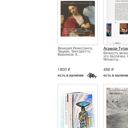
Агамов-Тупи
Венеция Ренессанса.
Тициан, Тинторетто,
Вечность вечн
Веронезе. К…
что беспечна.
Монасты…
1800 ₽
486 ₽
есть в наличии
есть в наличи