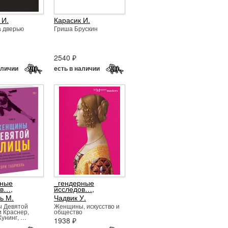
 И.
Карасик И.
а дверью
Гриша Брускин
2540 ₽
аличии
есть в наличии
рные
_гендерные
ов…
,
исследов…
,
ь М.
Чадвик У.
 Девятой
Женщины, искусство и
и Краснер,
общество
Кунинг, …
1938 ₽