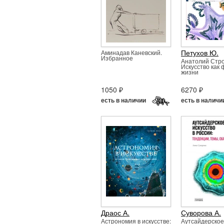
Петухов Ю.
Аминадав Каневский.
Избранное
Анатолий Стро
Искусство как
жизни
1050 ₽
6270 ₽
есть в наличии
есть в наличи
Драос А.
Суворова А.
Астрономия в искусстве:
Аутсайдерское