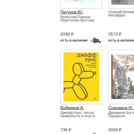
Петухов Ю.
Георгий Кизев
Инсайдер
Вячеслав Павлов.
Обретение Востока
2090 ₽
3572 ₽
есть в наличии
есть в наличи
Бобриков А.
Сорокина Н. 
Джефф Кунс: песни
Джованни Бат
невинности и опыта
Пиранези
736 ₽
3000 ₽