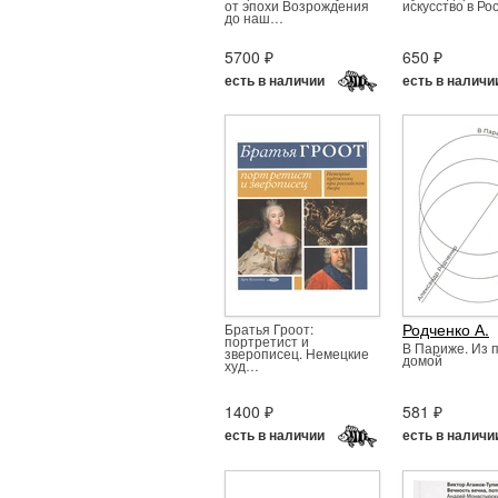
от эпохи Возрождения
искусство в Ро
до наш…
5700 ₽
650 ₽
есть в наличии
есть в наличи
Родченко А.
Братья Гроот:
портретист и
В Париже. Из 
зверописец. Немецкие
домой
худ…
1400 ₽
581 ₽
есть в наличии
есть в наличи