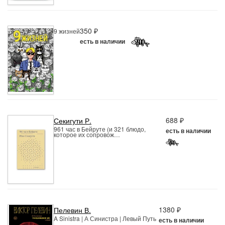
350 ₽
9 жизней
есть в наличии
688 ₽
Секигути Р.
961 час в Бейруте (и 321 блюдо,
есть в наличии
которое их сопровож…
1380 ₽
Пелевин В.
A Sinistra | А Синистра | Левый Путь
есть в наличии