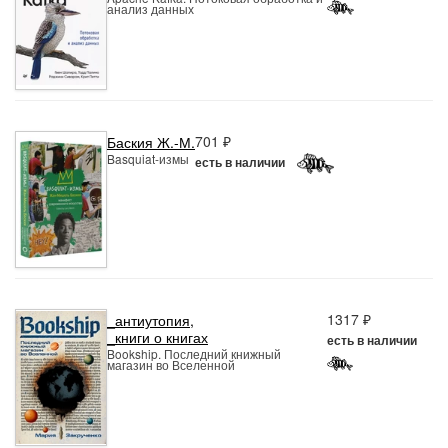
анализ данных
701 ₽
Баския Ж.-М.
Basquiat-измы
есть в наличии
1317 ₽
_антиутопия
,
_книги о книгах
есть в наличии
Bookship. Последний книжный
магазин во Вселенной