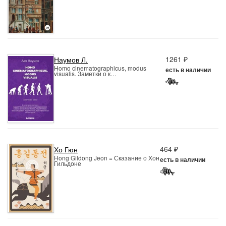
1261 ₽
Наумов Л.
Homo cinematographicus, modus
есть в наличии
visualis. Заметки о к…
464 ₽
Хо Гюн
Hong Gildong Jeon = Сказание о Хон
есть в наличии
Гильдоне