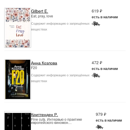
619 ₽
Gilbert E.
Eat, pray, love
есть в наличии
Содержит информацию о запрещённых
веществах
472 ₽
Анна Козлова
F20
есть в наличии
Содержит информацию о запрещённых
веществах
979 ₽
Криттенден Р.
Fine cuts. Интервью о практике
есть в наличии
европейского киномон…