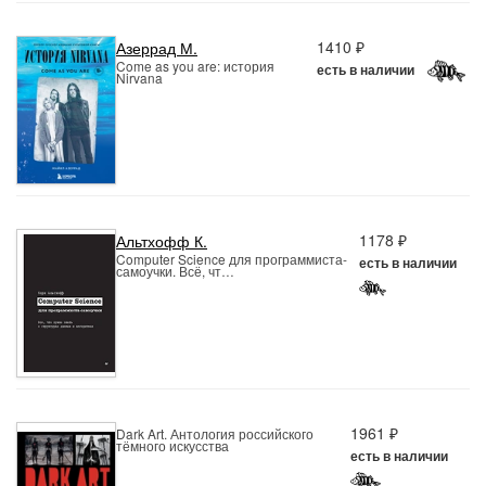
1410 ₽
Азеррад М.
Come as you are: история
есть в наличии
Nirvana
1178 ₽
Альтхофф К.
Computer Science для программиста-
есть в наличии
самоучки. Всё, чт…
1961 ₽
Dark Art. Антология российского
тёмного искусства
есть в наличии