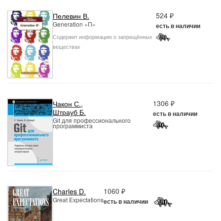
524 ₽
Пелевин В.
Generation «П»
есть в наличии
Содержит информацию о запрещённых
веществах
1306 ₽
Чакон С.
,
Штрауб Б.
есть в наличии
Git для профессионального
программиста
1060 ₽
Charles D.
Great Expectations
есть в наличии