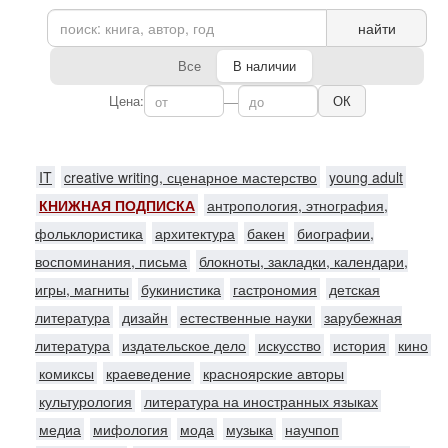
найти
Все
В наличии
Цена:
—
ОК
IT
creative writing, сценарное мастерство
young adult
КНИЖНАЯ ПОДПИСКА
антропология, этнография,
фольклористика
архитектура
бакен
биографии,
воспоминания, письма
блокноты, закладки, календари,
игры, магниты
букинистика
гастрономия
детская
литература
дизайн
естественные науки
зарубежная
литература
издательское дело
искусство
история
кино
комиксы
краеведение
красноярские авторы
культурология
литература на иностранных языках
медиа
мифология
мода
музыка
научпоп