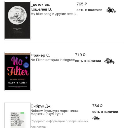
765 ₽
_детектив
,
Кошелев В.
есть в наличии
My blue song и другие песни
719 ₽
Фрайер С.
No Filter: история Instagram
есть в наличии
784 ₽
Сибрук Дж.
Nobrow. Культура маркетинга.
есть в наличии
Маркетинг культуры
Содержит информацию о запрещённых
веществах