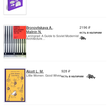
2196 ₽
Bronovitskaya A.
,
Malinin N.
есть в наличии
Leningrad: A Guide to Soviet Modernist
Architecture…
928 ₽
Alcott L. M.
Little Women. Good Wives
есть в наличии