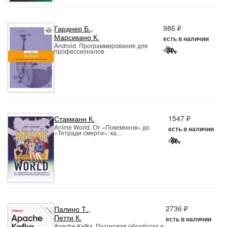
986 ₽
Гарднер Б.
,
Марсикано К.
есть в наличии
Android. Программирование для
профессионалов
1547 ₽
Стакманн К.
Anime World. От «Покемонов» до
есть в наличии
«Тетради смерти»: ка…
2736 ₽
Палино Т.
,
Петти К.
есть в наличии
Apache Kafka. Потоковая обработка и