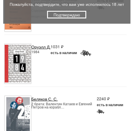
есть в наличии
Семейство Томаса Манна …
Пожалуйста, подтвердите, что вам уже исполнилось 18 лет
Содержит информацию о запрещённых
Подтверждаю
веществах
1031 ₽
Оруэлл Д.
1984
есть в наличии
2240 ₽
Беляков С. С.
2 брата: Валентин Катаев и Евгений
есть в наличии
Петров на корабл…