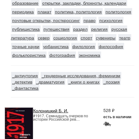
образование
открытки, закладки, блокноты, календари
периодика
плакат
политика, политология
политология
почтовые открытки, посткроссинг
право
психология
публицистика
путешествия
раздел
религия
русская
литература
север
социология
спорт
сувениры
театр
точные науки
урбанистика
филология
философия
фольклористика
фотография
экономика
_антиутопия
_гендерные исследования, феминизм
_детектив
_драматургия
_книги о книгах
_поэзия
_фантастика
528 ₽
Колоницкий Б. И.
#1917. Семнадцать очерков по
есть в наличии
истории Российской рев…