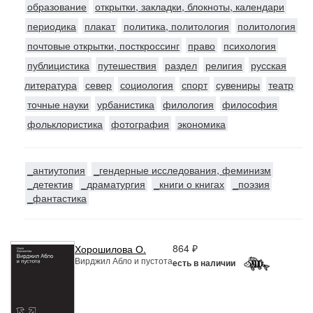
образование
открытки, закладки, блокноты, календари
периодика
плакат
политика, политология
политология
почтовые открытки, посткроссинг
право
психология
публицистика
путешествия
раздел
религия
русская
литература
север
социология
спорт
сувениры
театр
точные науки
урбанистика
филология
философия
фольклористика
фотография
экономика
_антиутопия
_гендерные исследования, феминизм
_детектив
_драматургия
_книги о книгах
_поэзия
_фантастика
864 ₽
Хорошилова О.
Вирджил Абло и пустота
есть в наличии