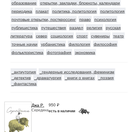
образование
открытки, закладки, блокноты, календари
периодика
плакат
политика, политология
политология
почтовые открытки, посткроссинг
право
психология
публицистика
путешествия
раздел
религия
русская
литература
север
социология
спорт
сувениры
театр
точные науки
урбанистика
филология
философия
фольклористика
фотография
экономика
_антиутопия
_гендерные исследования, феминизм
_детектив
_драматургия
_книги о книгах
_поэзия
_фантастика
950 ₽
Джа Р.
Середина
есть в наличии