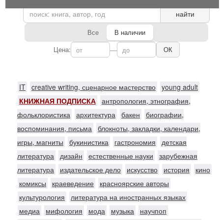
найти
Все
В наличии
Цена:
—
ОК
IT
creative writing, сценарное мастерство
young adult
КНИЖНАЯ ПОДПИСКА
антропология, этнография,
фольклористика
архитектура
бакен
биографии,
воспоминания, письма
блокноты, закладки, календари,
игры, магниты
букинистика
гастрономия
детская
литература
дизайн
естественные науки
зарубежная
литература
издательское дело
искусство
история
кино
комиксы
краеведение
красноярские авторы
культурология
литература на иностранных языках
медиа
мифология
мода
музыка
научпоп