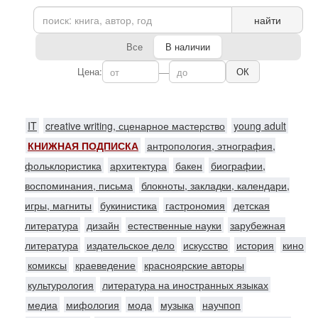
найти
Все
В наличии
Цена:
—
ОК
IT
creative writing, сценарное мастерство
young adult
КНИЖНАЯ ПОДПИСКА
антропология, этнография,
фольклористика
архитектура
бакен
биографии,
воспоминания, письма
блокноты, закладки, календари,
игры, магниты
букинистика
гастрономия
детская
литература
дизайн
естественные науки
зарубежная
литература
издательское дело
искусство
история
кино
комиксы
краеведение
красноярские авторы
культурология
литература на иностранных языках
медиа
мифология
мода
музыка
научпоп