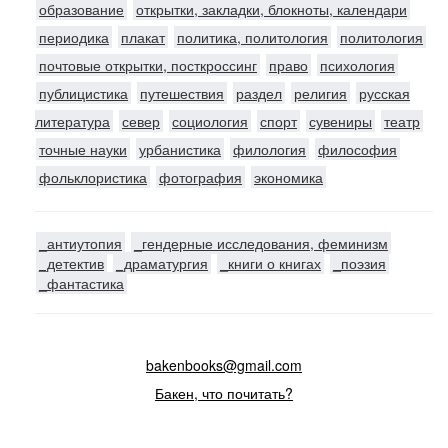
образование
открытки, закладки, блокноты, календари
периодика
плакат
политика, политология
политология
почтовые открытки, посткроссинг
право
психология
публицистика
путешествия
раздел
религия
русская
литература
север
социология
спорт
сувениры
театр
точные науки
урбанистика
филология
философия
фольклористика
фотография
экономика
_антиутопия
_гендерные исследования, феминизм
_детектив
_драматургия
_книги о книгах
_поэзия
_фантастика
bakenbooks@gmail.com
Бакен, что почитать?