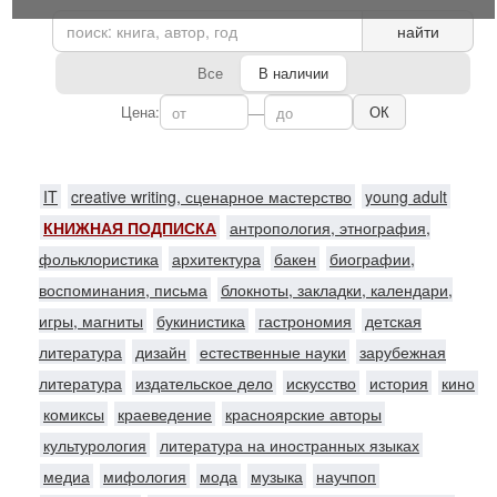
найти
Все
В наличии
Цена:
—
ОК
IT
creative writing, сценарное мастерство
young adult
КНИЖНАЯ ПОДПИСКА
антропология, этнография,
фольклористика
архитектура
бакен
биографии,
воспоминания, письма
блокноты, закладки, календари,
игры, магниты
букинистика
гастрономия
детская
литература
дизайн
естественные науки
зарубежная
литература
издательское дело
искусство
история
кино
комиксы
краеведение
красноярские авторы
культурология
литература на иностранных языках
медиа
мифология
мода
музыка
научпоп