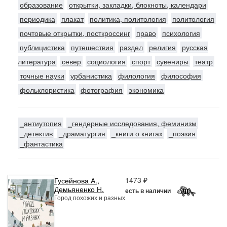
образование
открытки, закладки, блокноты, календари
периодика
плакат
политика, политология
политология
почтовые открытки, посткроссинг
право
психология
публицистика
путешествия
раздел
религия
русская
литература
север
социология
спорт
сувениры
театр
точные науки
урбанистика
филология
философия
фольклористика
фотография
экономика
_антиутопия
_гендерные исследования, феминизм
_детектив
_драматургия
_книги о книгах
_поэзия
_фантастика
1473 ₽
Гусейнова А.
,
Демьяненко Н.
есть в наличии
Город похожих и разных