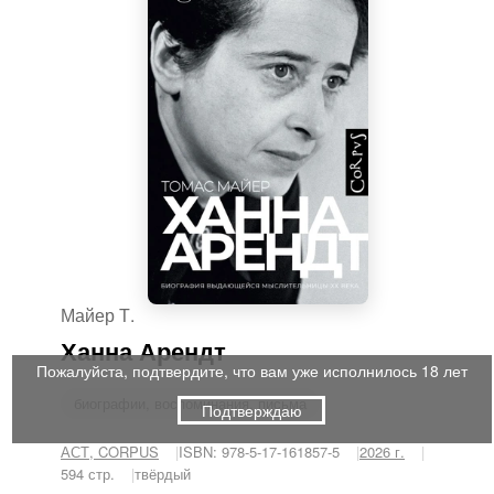
Майер Т.
Ханна Арендт
Пожалуйста, подтвердите, что вам уже исполнилось 18 лет
биографии, воспоминания, письма
Подтверждаю
АСТ, CORPUS
ISBN: 978-5-17-161857-5
2026 г.
594 стр.
твёрдый