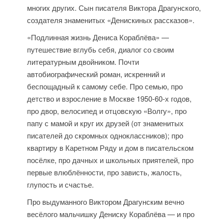
многих других. Сын писателя Виктора Драгунского,
создателя знаменитых «Денискиных рассказов».
«Подлинная жизнь Дениса Кораблёва» —
путешествие вглубь себя, диалог со своим
литературным двойником. Почти
автобиографический роман, искренний и
беспощадный к самому себе. Про семью, про
детство и взросление в Москве 1950-60-х годов,
про двор, велосипед и отцовскую «Волгу», про
папу с мамой и круг их друзей (от знаменитых
писателей до скромных одноклассников); про
квартиру в Каретном Ряду и дом в писательском
посёлке, про дачных и школьных приятелей, про
первые влюблённости, про зависть, жалость,
глупость и счастье.
Про выдуманного Виктором Драгунским вечно
весёлого мальчишку Дениску Кораблёва — и про