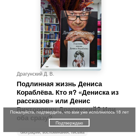
Драгунский Д. В.
Подлинная жизнь Дениса
Кораблёва. Кто я? «Дениска из
рассказов» или Денис
Викторович Драгунский? Или
Пожалуйста, подтвердите, что вам уже исполнилось 18 лет
оба сразу?
Подтверждаю
биографии, воспоминания, письма