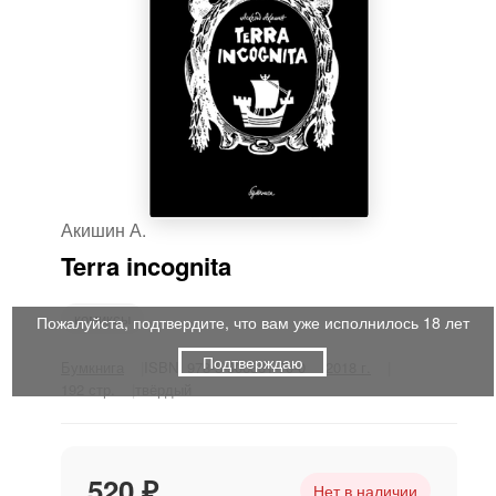
Акишин А.
Terra incognita
комиксы
Пожалуйста, подтвердите, что вам уже исполнилось 18 лет
Подтверждаю
Бумкнига
ISBN: 978-5-906331-70-0
2018 г.
192 стр.
твёрдый
520 ₽
Нет в наличии