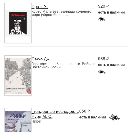
920 ₽
Пратт У.
Корто Мальтезе. Баллада солёного
есть в наличии
моря (чёрно-белое …
988 ₽
Сакко Дж.
Горажде: зона безопасности. Война в
есть в наличии
Восточной Босни…
650 ₽
_гендерные исследов…
,
Нурд М. С.
есть в наличии
Никки